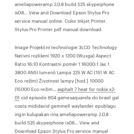
ameliapoweramp 2.0.8 build 525 skypeiphone
is08… View and Download Epson Stylus Pro
service manual online. Color Inkjet Printer.
Stylus Pro Printer pdf manual download.
Image Projekční technologie 3LCD Technology
Nativní rozlišení 1920 x 1200 (Wuxga) Aspect
Ratio 16:10 Kontrastní poměr 1 16000:1 Jas 1
3800 ANSI lumenů Lampa 225 W AC (151 W AC
Eco režim) Životnost lampy [hod.] 10000
(15000 Eco režim…
asphalt 7 heat for nokia x2-
01
cid episode 604 gamesaquarela do brasil gal
costa mididavid gemmell waylander epublagu
ingin kulupakan rina ameliapoweramp 2.0.8
build 525 skypeiphone is08… View and
Download Epson Stylus Pro service manual