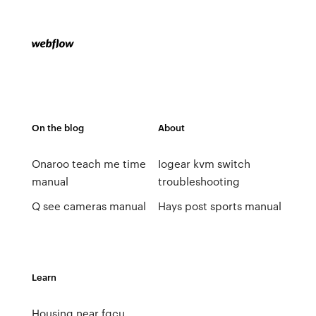
On the blog
About
Onaroo teach me time
Iogear kvm switch
manual
troubleshooting
Q see cameras manual
Hays post sports manual
Learn
Housing near fgcu