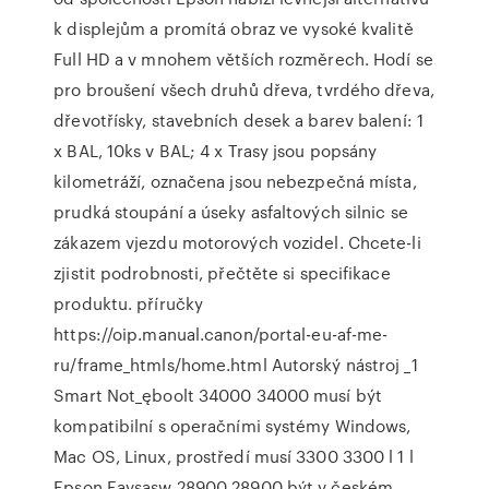
k displejům a promítá obraz ve vysoké kvalitě
Full HD a v mnohem větších rozměrech. Hodí se
pro broušení všech druhů dřeva, tvrdého dřeva,
dřevotřísky, stavebních desek a barev balení: 1
x BAL, 10ks v BAL; 4 x Trasy jsou popsány
kilometráží, označena jsou nebezpečná místa,
prudká stoupání a úseky asfaltových silnic se
zákazem vjezdu motorových vozidel. Chcete-li
zjistit podrobnosti, přečtěte si specifikace
produktu. příručky
https://oip.manual.canon/portal-eu-af-me-
ru/frame_htmls/home.html Autorský nástroj _1
Smart Not_ęboolt 34000 34000 musí být
kompatibilní s operačními systémy Windows,
Mac OS, Linux, prostředí musí 3300 3300 l 1 l
Epson Eavsasw 28900 28900 být v českém