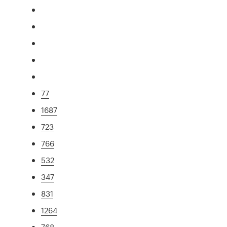
77
1687
723
766
532
347
831
1264
768