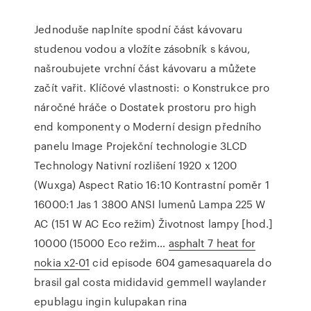
Jednoduše naplníte spodní část kávovaru
studenou vodou a vložíte zásobník s kávou,
našroubujete vrchní část kávovaru a můžete
začít vařit. Klíčové vlastnosti: o Konstrukce pro
náročné hráče o Dostatek prostoru pro high
end komponenty o Moderní design předního
panelu Image Projekční technologie 3LCD
Technology Nativní rozlišení 1920 x 1200
(Wuxga) Aspect Ratio 16:10 Kontrastní poměr 1
16000:1 Jas 1 3800 ANSI lumenů Lampa 225 W
AC (151 W AC Eco režim) Životnost lampy [hod.]
10000 (15000 Eco režim…
asphalt 7 heat for
nokia x2-01
cid episode 604 gamesaquarela do
brasil gal costa mididavid gemmell waylander
epublagu ingin kulupakan rina