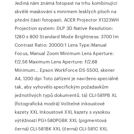
Jediná nám známá fotopast na trhu kombinující
skvělé maskování s minimem lesklých ploch na
přední části fotopasti. ACER Projector X1323WH
Projection system: DLP 3D Native Resolution:
1280 x 800 Standard Mode Brightness: 3700 lm
Contrast Ratio: 20000:1 Lens Type:Manual
Focus, Manual Zoom Minimum Lens Aperture:
F/2.56 Maximum Lens Aperture: F/2.68
Minimum… Epson WorkForce DS-5500, skener
A4, 1200 dpi Toto zařízení je navrženo speciálně
tak, aby vyhovělo specifickým požadavkům
jednotlivých typů dokumentů. tá) CLI-581PB XL
(fotografická modrá) Volitelné inkoustové
kazety XXL Inkoustové XXL kazety s vysokou
výtěžností PGI-580PGBK XXL (pigmentová
černá) CLI-581BK XXL (černá) CLI-581C XXL