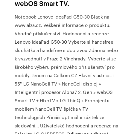
webOS Smart TV.
Notebook Lenovo IdeaPad G50-30 Black na
www.alza.cz. Veškeré informace o produktu.
Vhodné příslušenství. Hodnocení a recenze
Lenovo IdeaPad G50-30 Vyberte si handsfree
sluchátka a handsfree s dopravou Zdarma nebo
k vyzvednutí v Praze 2 Vinohrady. Vyberte si ze
širokého výběru prémiového příslušenství pro
mobily. Jenom na Celkom.CZ Hlavní vlastnosti
55" LG NanoCell TV » NanoCell displej »
Inteligentní procesor Alpha7 2. Gen » webOS
Smart TV + HbbTV » LG ThinQ » Propojení s
mobilem NanoCell TV, špička v TV
technologiích Přináší optimální zážitek ze
sledování… Uživatelské hodnocení a recenze na
Televize LG OLED55C9. Odkazy na odborné