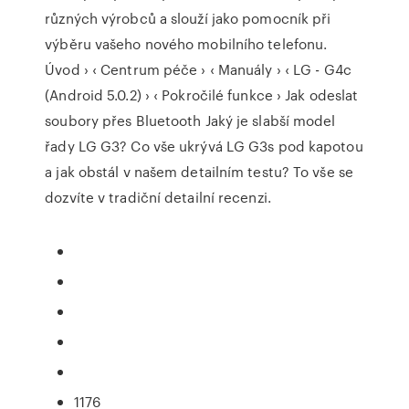
různých výrobců a slouží jako pomocník při
výběru vašeho nového mobilního telefonu.
Úvod › ‹ Centrum péče › ‹ Manuály › ‹ LG - G4c
(Android 5.0.2) › ‹ Pokročilé funkce › Jak odeslat
soubory přes Bluetooth Jaký je slabší model
řady LG G3? Co vše ukrývá LG G3s pod kapotou
a jak obstál v našem detailním testu? To vše se
dozvíte v tradiční detailní recenzi.
1176