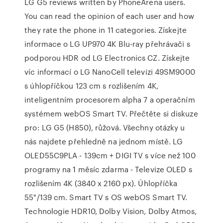
LG G5 reviews written by PhoneArena users.
You can read the opinion of each user and how
they rate the phone in 11 categories. Získejte
informace o LG UP970 4K Blu-ray přehrávači s
podporou HDR od LG Electronics CZ. Získejte
víc informací o LG NanoCell televizi 49SM9000
s úhlopříčkou 123 cm s rozlišením 4K,
inteligentním procesorem alpha 7 a operačním
systémem webOS Smart TV. Přečtěte si diskuze
pro: LG G5 (H850), růžová. Všechny otázky u
nás najdete přehledně na jednom místě. LG
OLED55C9PLA - 139cm + DIGI TV s více než 100
programy na 1 měsíc zdarma - Televize OLED s
rozlišením 4K (3840 x 2160 px). Úhlopříčka
55"/139 cm. Smart TV s OS webOS Smart TV.
Technologie HDR10, Dolby Vision, Dolby Atmos,