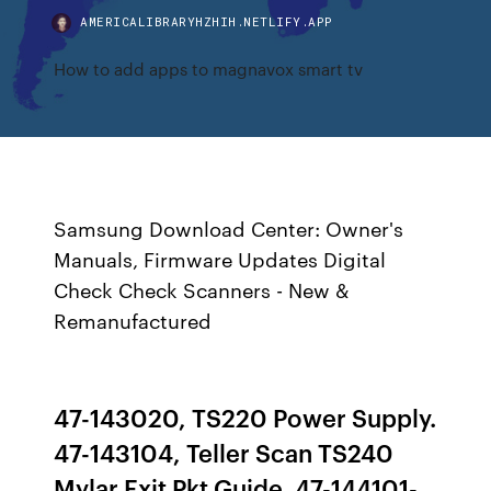
AMERICALIBRARYHZHIH.NETLIFY.APP
How to add apps to magnavox smart tv
Samsung Download Center: Owner's
Manuals, Firmware Updates Digital
Check Check Scanners - New &
Remanufactured
47-143020, TS220 Power Supply.
47-143104, Teller Scan TS240
Mylar Exit Pkt Guide. 47-144101-