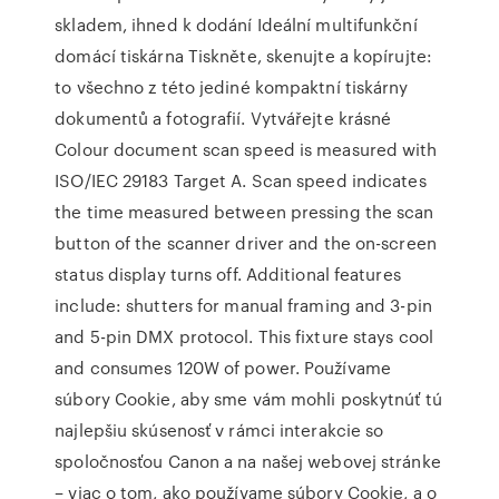
skladem, ihned k dodání Ideální multifunkční
domácí tiskárna Tiskněte, skenujte a kopírujte:
to všechno z této jediné kompaktní tiskárny
dokumentů a fotografií. Vytvářejte krásné
Colour document scan speed is measured with
ISO/IEC 29183 Target A. Scan speed indicates
the time measured between pressing the scan
button of the scanner driver and the on-screen
status display turns off. Additional features
include: shutters for manual framing and 3-pin
and 5-pin DMX protocol. This fixture stays cool
and consumes 120W of power. Používame
súbory Cookie, aby sme vám mohli poskytnúť tú
najlepšiu skúsenosť v rámci interakcie so
spoločnosťou Canon a na našej webovej stránke
– viac o tom, ako používame súbory Cookie, a o